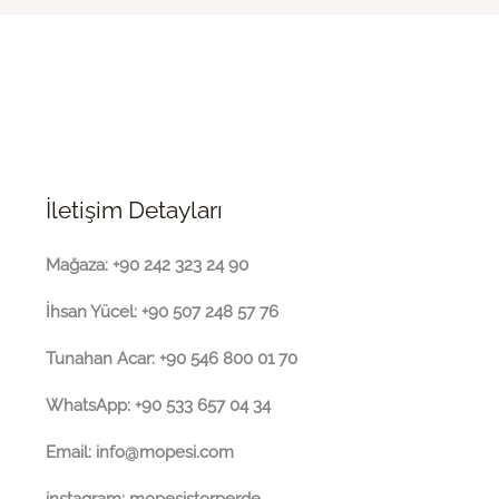
İletişim Detayları
Mağaza: +90 242 323 24 90
İhsan Yücel: +90 507 248 57 76
Tunahan Acar: +90 546 800 01 70
WhatsApp: +90 533 657 04 34
Email: info@mopesi.com
instagram: mopesistorperde