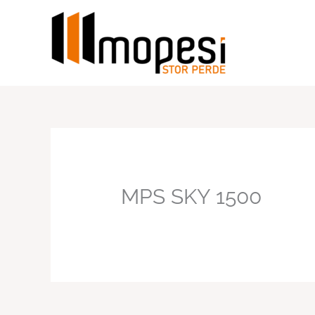
İçeriğe
atla
MPS SKY 1500