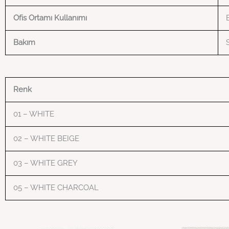
Ofis Ortamı Kullanımı
Bakım
Renk
01 – WHITE
02 – WHITE BEIGE
03 – WHITE GREY
05 – WHITE CHARCOAL