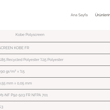
Ana Sayfa
Ürünleri
Kobe Polyscreen
SCREEN KOBE FR
%85 Recycled Polyester %15 Polyester
2
290 gr/m
± %5
0,55 mm ± 0,05 mm
M1-NF P92-503 FR NFPA 701
%3