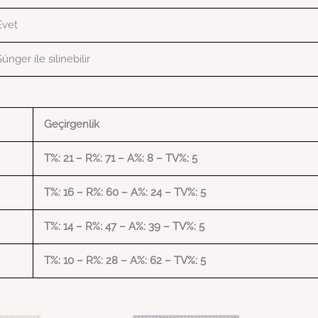
Evet
Sünger ile silinebilir
Geçirgenlik
T%: 21 –
R%: 71 –
A%: 8 –
TV%: 5
T%: 16 –
R%: 60 –
A%: 24 –
TV%: 5
T%: 14 –
R%: 47 –
A%: 39 –
TV%: 5
T%: 10 –
R%: 28 –
A%: 62 –
TV%: 5